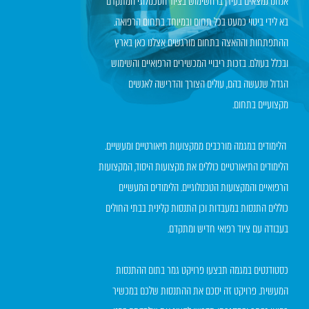
אנחנו נמצאים בעידן בו השימוש בציוד הטכנולוגי המתקדם
בא לידי ביטוי כמעט בכל תחום ובמיוחד בתחום הרפואה.
ההתפתחות וההאצה בתחום מורגשים אצלנו כאן בארץ
ובכלל בעולם. בזכות ריבויי המכשירים הרפואיים והשימוש
הגדול שנעשה בהם, עולים הצורך והדרישה לאנשים
מקצועיים בתחום.
הלימודים במגמה מורכבים ממקצועות תיאורטיים ומעשיים.
הלימודים התיאורטיים כוללים את מקצועות היסוד, המקצועות
הרפואיים והמקצועות הטכנולוגיים. הלימודים המעשיים
כוללים התנסות במעבדות וכן התנסות קלינית בבתי החולים
בעבודה עם ציוד רפואי חדיש ומתקדם.
כסטודנטים במגמה תבצעו פרויקט גמר בתום ההתנסות
המעשית. פרויקט זה יסכם את ההתנסות שלכם במכשיר