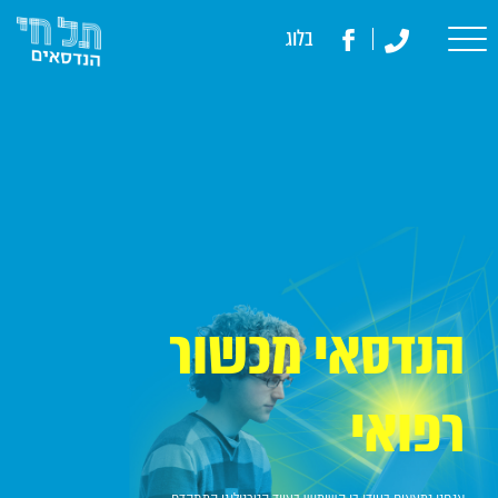
דלג לתוכן
דלג לסרגל הניווט
בלוג
לעמוד
הפייסבוק
של
תל
חי
הנדסאים
הנדסאי מכשור
רפואי