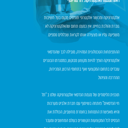
ראש המגמה לאלקטורניקה: דוד מוריוסף
אלקטרוניקה ומכשור אלקטרוני תופסים מקום בעל חשיבות
גוברת והולכת בחיינו. אין כמעט תחום שהאלקטרוניקה לא
משפיעה עליו או מצעידה אותו לקראת שכלולים נוספים.
ההתפתחות הטכנולוגית המהירה, מובילה לכך שהנדסאי
אלקטרוניקה הופך להיות מקצוע מבוקש, במסגרתו הבוגרים
עובדים בתחום המקצועי ואף בתחומי הרכש, המכירות,
ההדרכה והניהול.
תוכנית הלימודים של מגמת הנדסאי אלקטרוניקה שלנו ב "תל
חי הנדסאים" פותחה בשיתוף עם חברת אלביט מערכות
והיא מאפשרת התמחות בחומרת מחשבים, הכוללת את
הבסיס לכל המקצועות הקשורים בעולם המחשבים ומעבר